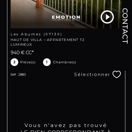
CONTACT
Les Abymes (97139)
HAUT DE VILLA – APPARTEMENT T2
LUMINEUX
940 €
CC*
2
Pièce(s)
1
Chambre(s)
Sélectionner
Réf : 2883
* CC : Charges comprises
Vous n'avez pas trouvé