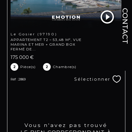
CONTACT
Le Gosier (97190)
APPARTEMENT T2 – 53,48 M², VUE
MARINA ET MER + GRAND BOX
FERMÉ DE...
175 000 €
2
Pièce(s)
2
Chambre(s)
Sélectionner
Réf : 2869
Vous n'avez pas trouvé