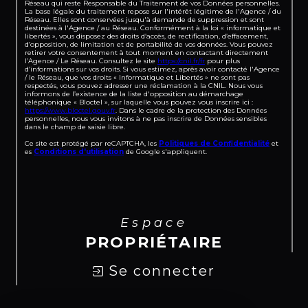
Réseau qui reste Responsable du Traitement de vos Données personnelles.
La base légale du traitement repose sur l'intérêt légitime de l'Agence / du
Réseau. Elles sont conservées jusqu'à demande de suppression et sont
destinées à l'Agence / au Réseau. Conformément à la loi « informatique et
libertés », vous disposez des droits d’accès, de rectification, d’effacement,
d’opposition, de limitation et de portabilité de vos données. Vous pouvez
retirer votre consentement à tout moment en contactant directement
l’Agence / Le Réseau. Consultez le site
https://cnil.fr/fr
pour plus
d’informations sur vos droits. Si vous estimez, après avoir contacté l'Agence
/ le Réseau, que vos droits « Informatique et Libertés » ne sont pas
respectés, vous pouvez adresser une réclamation à la CNIL. Nous vous
informons de l’existence de la liste d'opposition au démarchage
téléphonique « Bloctel », sur laquelle vous pouvez vous inscrire ici :
https://www.bloctel.gouv.fr
. Dans le cadre de la protection des Données
personnelles, nous vous invitons à ne pas inscrire de Données sensibles
dans le champ de saisie libre.
Ce site est protégé par reCAPTCHA, les
Politiques de Confidentialité
et
es
Conditions d'utilisation
de Google s'appliquent.
Espace
PROPRIÉTAIRE
Se connecter