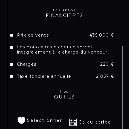
690 66 35 40
Les infos
Retrouvez toutes nos annonces sur
FINANCIÈRES
Instagram :
@SXMREALESTATELISTINGS
Prix de vente
435 000 €
Les honoraires d'agence seront
intégralement à la charge du vendeur
Charges
220 €
Taxe foncière annuelle
2 057 €
Nos
OUTILS
Sélectionner
Calculatrice