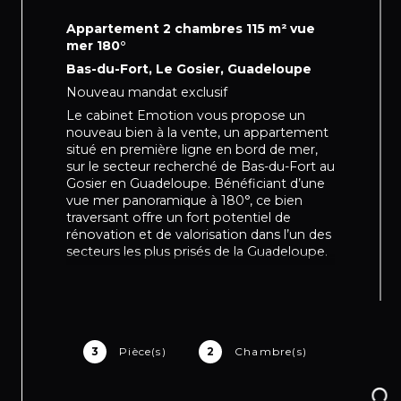
Appartement 2 chambres 115 m² vue
mer 180°
Bas-du-Fort, Le Gosier, Guadeloupe
Nouveau mandat exclusif
Le cabinet Emotion vous propose un
nouveau bien à la vente, un appartement
situé en première ligne en bord de mer,
sur le secteur recherché de Bas-du-Fort au
Gosier en Guadeloupe. Bénéficiant d’une
vue mer panoramique à 180°, ce bien
traversant offre un fort potentiel de
rénovation et de valorisation dans l’un des
secteurs les plus prisés de la Guadeloupe.
Le bien se compose : une entrée avec
dégagements, une belle pièce de vie
lumineuse ouverte sur les extérieurs avec
vue mer, donnant sur une grande terrasse
couverte de 30 m² orientée Sud face à la
3
Pièce(s)
2
Chambre(s)
mer, une cuisine semi-fermée, une
buanderie attenante, deux chambres avec
chacune leur salle d’eau privative.