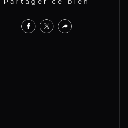
Partager ce bien
que, ainsi que de nombreux
gements intégrés.
bien se compose en annexes : d’une
cine de 15 x 7 m avec traitement au
, d’un jacuzzi 8 places, d’un hammam,
ne pergola, de 107 m² de terrasses
vertes permettant de profiter
inement des espaces extérieurs, d’un
din arboré et entretenu, ainsi que de
tre places de stationnement à
térieur de la propriété.
bien est vendu entièrement meublé
équipé, prêt à être habité
édiatement ou exploité dans le
re d’un projet de résidence
ondaire ou de location saisonnière.
position :
Sud