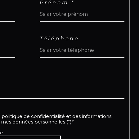
Prénom *
e :
Mer
tationnement :
4 véhicules à l’intérieur
la propriété
rrain :
Entièrement clos et fermé
PE :
D
Téléphone
xe foncière :
En cours
rix HAI: 1 695 000€ (honoraire charge
deur)
r toute information supplémentaire,
s pouvez contacter Jeff par
tsApp ou par message au +590
 66 35 40
ouvrez tous nos listings sur la page
a politique de confidentialité et des informations
tagram
@sxmrealestatelistings
.
e mes données personnelles (*)*
re