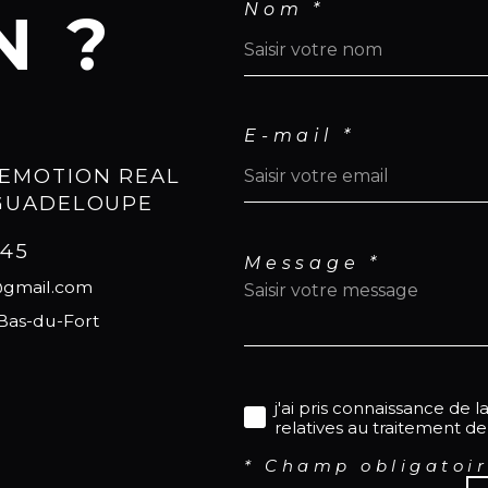
Nom *
N ?
- Vu
- S
de 
- Te
- D
E-mail *
- Ta
EMOTION REAL
- P
 GUADELOUPE
ven
545
Pou
Message *
@gmail.com
vou
Wha
 Bas-du-Fort
690
Déc
j'ai pris connaissance de l
Ins
relatives au traitement d
* Champ obligatoi