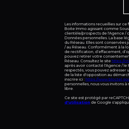
Les informations recueillies sur ce
Boite Immo agissant comme Sous-tr
clientèle/prospects de l'Agence /
Données personnelles. La base léga
du Réseau. Elles sont conservées 
/ au Réseau. Conformément à la loi 
de rectification, d’effacement, d’o
pouvez retirer votre consentemen
Réseau. Consultez le site
https://cnil
après avoir contacté l'Agence / le 
respectés, vous pouvez adresser u
de la liste d'opposition au démarc
inscrire ici :
https://www.bloctel.gou
personnelles, nous vous invitons à
libre.
Ce site est protégé par reCAPTCH
d'utilisation
de Google s'appliqu