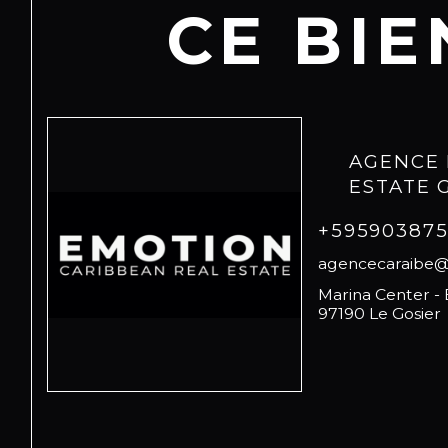
CE BIE
AGENCE 
ESTATE
+59590387
agencecaraibe
Marina Center -
97190 Le Gosier