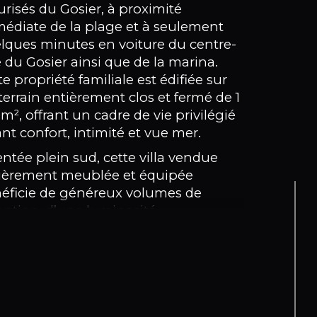
mbre de pièces
urisés du Gosier, à proximité
édiate de la plage et à seulement
lques minutes en voiture du centre-
mbre de niveaux
le du Gosier ainsi que de la marina.
te propriété familiale est édifiée sur
e
terrain entièrement clos et fermé de 1
 m², offrant un cadre de vie privilégié
ant confort, intimité et vue mer.
entée plein sud, cette villa vendue
ièrement meublée et équipée
éficie de généreux volumes de
eption, d’une luminosité
arquable ainsi que d’espaces de vie
sés pour profiter pleinement du
at tropical et des extérieurs.
bien se compose au rez-de-chaussée
’une entrée ouvrant sur une vaste