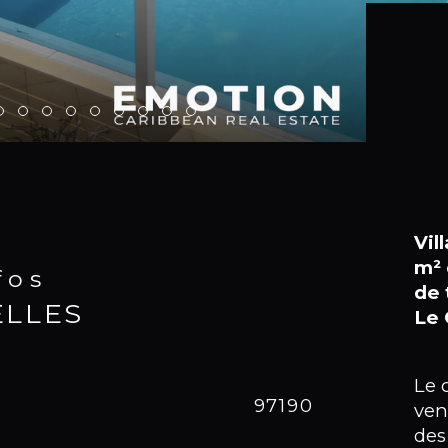
Vil
m² 
nfos
de 
ELLES
Le 
Le 
Caracté
97190
No
ven
des