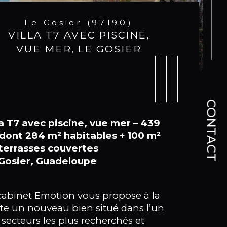
Le Gosier (97190)
VILLA T7 AVEC PISCINE,
VUE MER, LE GOSIER
CONTACT
la T7 avec piscine, vue mer – 439
dont 284 m² habitables + 100 m²
terrasses couvertes
Gosier, Guadeloupe
cabinet Emotion vous propose à la
ristiques
Valeurs
mbre de chambre(s)
te un nouveau bien situé dans l’un
 secteurs les plus recherchés et