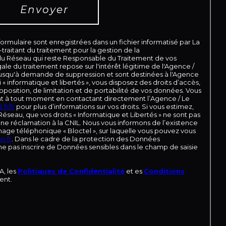
Envoyer
 formulaire sont enregistrées dans un fichier informatisé par La
aitant du traitement pour la gestion de la
 du Réseau qui reste Responsable du Traitement de vos
le du traitement repose sur l'intérêt légitime de l'Agence /
jusqu'à demande de suppression et sont destinées à l'Agence
« informatique et libertés », vous disposez des droits d’accès,
pposition, de limitation et de portabilité de vos données. Vous
t à tout moment en contactant directement l’Agence / Le
.fr/fr
pour plus d’informations sur vos droits. Si vous estimez,
Réseau, que vos droits « Informatique et Libertés » ne sont pas
ne réclamation à la CNIL. Nous vous informons de l’existence
hage téléphonique « Bloctel », sur laquelle vous pouvez vous
v.fr
. Dans le cadre de la protection des Données
 ne pas inscrire de Données sensibles dans le champ de saisie
A, les
Politiques de Confidentialité
et es
Conditions
ent.