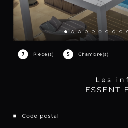
7
Pièce(s)
5
Chambre(s)
Les i
ESSENTI
Caractéristiques
Valeurs
Code postal