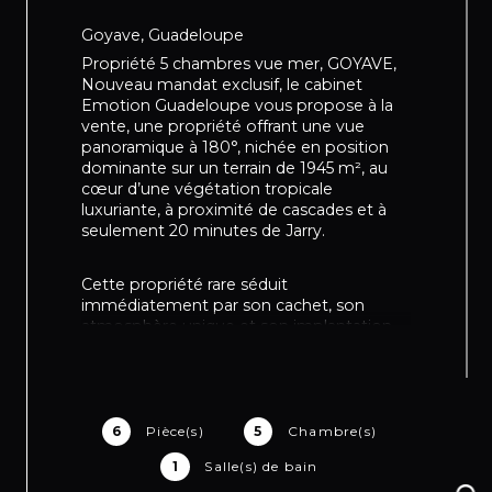
Goyave, Guadeloupe
Propriété 5 chambres vue mer, GOYAVE,
Nouveau mandat exclusif, l
e cabinet
Emotion Guadeloupe vous propose à la
vente, une propriété offrant une vue
panoramique à 180°, nichée en position
dominante sur un terrain de 1945 m², au
cœur d’une végétation tropicale
luxuriante, à proximité de cascades et à
seulement 20 minutes de Jarry.
Cette propriété rare séduit
immédiatement par son cachet, son
atmosphère unique et son implantation
exceptionnelle.
Véritable lieu de vie, elle offre une
sensation de déconnexion totale, tout en
restant accessible et centrale pour
6
Pièce(s)
5
Chambre(s)
rejoindre l’ensemble de la Basse-Terre
comme de la Grande-Terre.
1
Salle(s) de bain
Dès l’entrée, accessible par un escalier, la