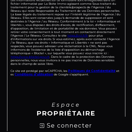
Les informations recueillies sur ce formulaire sont enregistrées dans un
fichier informatisé par La Boite Immo agissant comme Sous-traitant du
traitement pour la gestion de la clientèle/prospects de l'Agence / du
Réseau qui reste Responsable du Traitement de vos Données personnelles.
La base légale du traitement repose sur l'intérêt légitime de l'Agence / du
Réseau. Elles sont conservées jusqu'à demande de suppression et sont
destinées à l'Agence / au Réseau. Conformément à la loi « informatique et
libertés », vous disposez des droits d’accès, de rectification, d’effacement,
d’opposition, de limitation et de portabilité de vos données. Vous pouvez
retirer votre consentement à tout moment en contactant directement
l’Agence / Le Réseau. Consultez le site
https://cnil.fr/fr
pour plus
d’informations sur vos droits. Si vous estimez, après avoir contacté l'Agence
/ le Réseau, que vos droits « Informatique et Libertés » ne sont pas
respectés, vous pouvez adresser une réclamation à la CNIL. Nous vous
informons de l’existence de la liste d'opposition au démarchage
téléphonique « Bloctel », sur laquelle vous pouvez vous inscrire ici :
https://www.bloctel.gouv.fr
. Dans le cadre de la protection des Données
personnelles, nous vous invitons à ne pas inscrire de Données sensibles
dans le champ de saisie libre.
Ce site est protégé par reCAPTCHA, les
Politiques de Confidentialité
et
es
Conditions d'utilisation
de Google s'appliquent.
Espace
PROPRIÉTAIRE
Se connecter