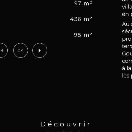
97 m²
No
vil
en 
436 m²
No
Au 
séc
98 m²
Vu
pro
ter
03
04
Gou
com
à l
les
La 
de 
de 
suit
Découvrir
pla
l'it