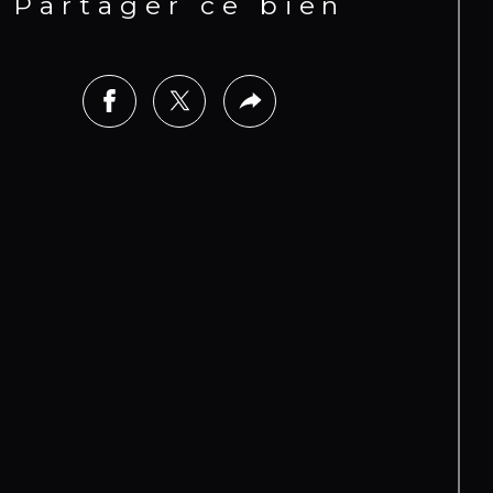
Partager ce bien
harges de copropriété 1400 € par
mestre, ensemble de 19 lots
rix : 955 000 € HAI, honoraires à la
rge du vendeur
r plus d'informations ou pour
aniser une visite, contactez
rence Caruso par téléphone ou
tsapp au +33 6 73 39 15 48