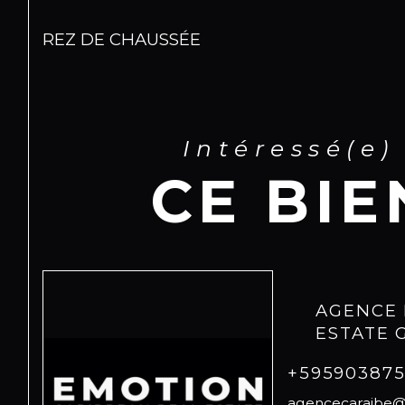
REZ DE CHAUSSÉE
Intéressé(e)
CE BIE
AGENCE 
ESTATE
+59590387
agencecaraibe