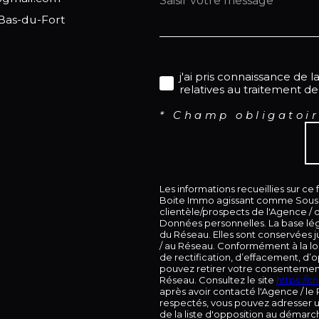
 Bas-du-Fort
j'ai pris connaissance de l
relatives au traitement d
* Champ obligatoi
Les informations recueillies sur ce
Boite Immo agissant comme Sous-tr
clientèle/prospects de l'Agence /
Données personnelles. La base léga
du Réseau. Elles sont conservées 
/ au Réseau. Conformément à la loi 
de rectification, d’effacement, d’o
pouvez retirer votre consentemen
Réseau. Consultez le site
https://cnil
après avoir contacté l'Agence / le 
respectés, vous pouvez adresser u
de la liste d'opposition au démarc