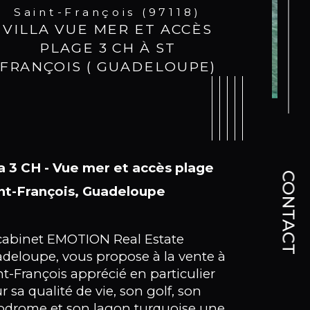
Saint-François (97118)
VILLA VUE MER ET ACCÈS
PLAGE 3 CH À ST
FRANÇOIS ( GUADELOUPE)
la 3 CH - V
ue mer et accès plage
CONTACT
nt-François, Guadeloupe
cabinet EMOTION Real Estate
deloupe, vous propose à la vente à
nt-François apprécié en particulier
ristiques
Valeurs
mbre de chambre(s)
r sa qualité de vie, son golf, son
odrome et son lagon turquoise une