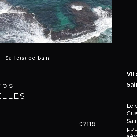
Salle(s) de bain
Vil
nfos
Sai
ELLES
Le 
Gua
Sai
Caracté
97118
No
pou
aér