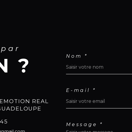
 par
Nom *
N ?
E-mail *
EMOTION REAL
 GUADELOUPE
545
Message *
@gmail.com