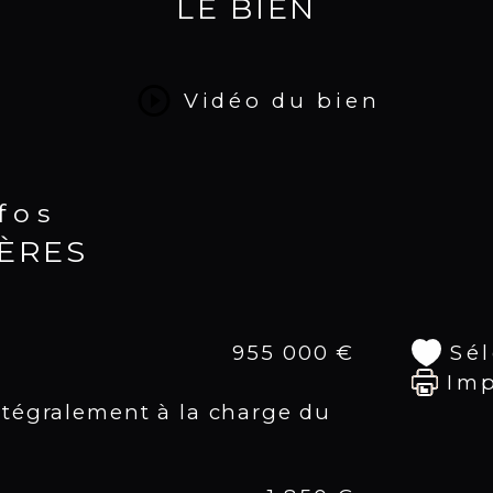
LE BIEN
La 
act
sai
Vidéo du bien
Le 
- 1
nfos
- 1
IÈRES
- 1
- 1 
- C
Sé
955 000 €
Im
- D
ntégralement à la charge du
- T
- P