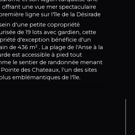
mbre de pièces
la offrant une vue mer spectaculaire
première ligne sur l'île de la Désirade
mbre de niveaux
sein d'une petite copropriété
urisée de 19 lots avec gardien, cette
e
priété d'exception bénéficie d'un
rain de 436 m² . La plage de l'Anse à la
rde est accessible à pied tout
me le sentier de randonnée menant
a Pointe des Chateaux, l'un des sites
 plus emblémantiques de l'île.
Villa se compose d'un salon lumineux
30 m² ouvert sur la terrasse couverte
30 m², une cuisine séparée de 12 m², 3
es climatisée de 21, 17 et 16 m² avec
cards et salle d'eau avec douche à
alienne.