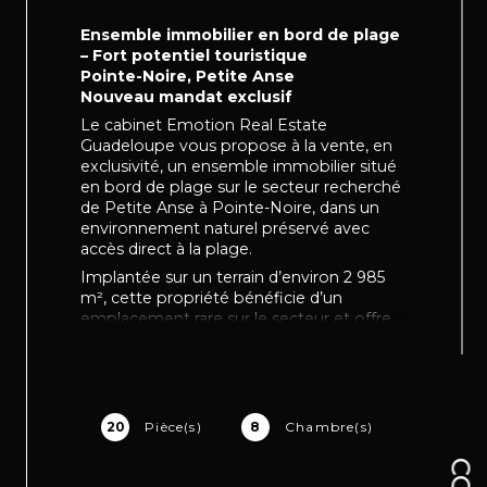
Ensemble immobilier en bord de plage
– Fort potentiel touristique
Pointe-Noire, Petite Anse
Nouveau mandat exclusif
Le cabinet Emotion Real Estate
Guadeloupe vous propose à la vente, en
exclusivité, un ensemble immobilier situé
en bord de plage sur le secteur recherché
de Petite Anse à Pointe-Noire, dans un
environnement naturel préservé avec
accès direct à la plage.
Implantée sur un terrain d’environ 2 985
m², cette propriété bénéficie d’un
emplacement rare sur le secteur et offre
un fort potentiel de développement pour
un projet touristique, résidentiel ou lié au
bien-être.
La propriété se compose de 4 bungalows
20
Pièce(s)
8
Chambre(s)
indépendants actuellement exploités en
location saisonnière, offrant des surfaces
comprises entre environ 50 m² et 70 m².