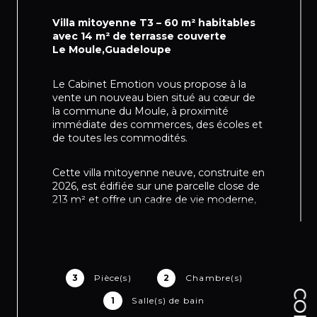
Villa mitoyenne T3 – 60 m² habitables
avec 14 m² de terrasse couverte
Le Moule,Guadeloupe
Le Cabinet Emotion vous propose à la
vente un nouveau bien situé au cœur de
la commune du Moule, à proximité
immédiate des commerces, des écoles et
de toutes les commodités.
Cette villa mitoyenne neuve, construite en
2026, est édifiée sur une parcelle close de
213 m² et offre un cadre de vie moderne,
confortable et fonctionnel.
Le bien se compose de : un séjour
lumineux avec cuisine ouverte amenagée
d'un passe plat sur la terrasse couverte ,
3
Pièce(s)
2
Chambre(s)
deux chambres, une salle d’eau équipée
1
Salle(s) de bain
d'une douche à l'italienne avec WC, un
dégagement ainsi qu’une buanderie.