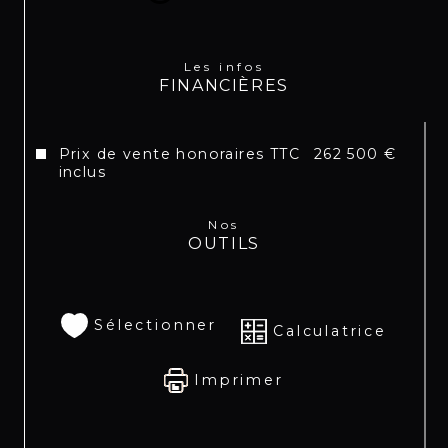
WhatsApp ou par message au +590
690 505 732.
Découvrez tous nos listings sur les pages
Les infos
Instagram
FINANCIÈRES
@patricia_emotion_real_estate
Prix de vente honoraires TTC
262 500 €
inclus
Nos
OUTILS
Sélectionner
Calculatrice
Imprimer