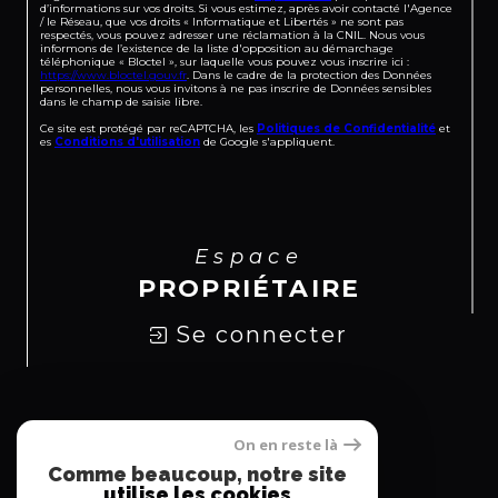
d’informations sur vos droits. Si vous estimez, après avoir contacté l'Agence
/ le Réseau, que vos droits « Informatique et Libertés » ne sont pas
respectés, vous pouvez adresser une réclamation à la CNIL. Nous vous
informons de l’existence de la liste d'opposition au démarchage
téléphonique « Bloctel », sur laquelle vous pouvez vous inscrire ici :
https://www.bloctel.gouv.fr
. Dans le cadre de la protection des Données
personnelles, nous vous invitons à ne pas inscrire de Données sensibles
dans le champ de saisie libre.
Ce site est protégé par reCAPTCHA, les
Politiques de Confidentialité
et
es
Conditions d'utilisation
de Google s'appliquent.
Espace
PROPRIÉTAIRE
Se connecter
Nous
On en reste là
Comme beaucoup, notre site
ADHÉRONS
utilise les cookies