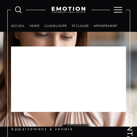
ACCUEIL
VENTE
GUADELOUPE
ST CLAUDE
APPARTEMENT
Désolé,
AUCUNE ANNONCE TROUVÉE
SELON VOS CRITÈRES
Effectuez une nouvelle recherche en modifiant vos
critères
CONTACT
Appartement à vendre